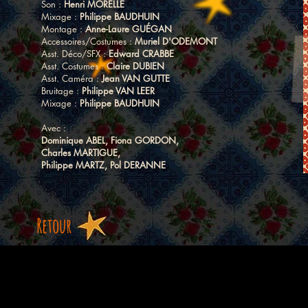
Son :
Henri MORELLE
Mixage :
Philippe BAUDHUIN
Montage :
Anne-Laure GUÉGAN
Accessoires/Costumes :
Muriel D'ODEMONT
Asst. Déco/SFX :
Edward CRABBE
Asst. Costumes :
Claire DUBIEN
Asst. Caméra :
Jean VAN GUTTE
Bruitage :
Philippe VAN LEER
Mixage :
Philippe BAUDHUIN
Avec :
Dominique ABEL, Fiona GORDON,
Charles MARTIGUE,
Philippe MARTZ, Pol DERANNE
Retour
Retour