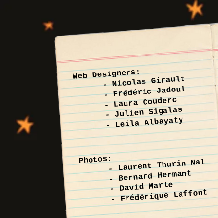
Web Designers:
- Nicolas Girault
- Frédéric Jadoul
- Laura Couderc
- Julien Sigalas
- Leila Albayaty
Photos:
- Laurent Thurin Nal
- Bernard Hermant
- David Marlé
- Frédérique Laffont