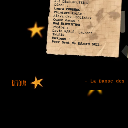
J-J DENEUMOUSTIER
Décor :
Laura COUDERC
Peinture toile :
Alexandre OBOLENSKY
Coach danse :
Bud BLUMENTHAL
Photos :
David MARLÉ, Laurent
THURIN
Musique :
Peer Gynt de Edward GRIEG
Retour
Retour
- La Danse des 