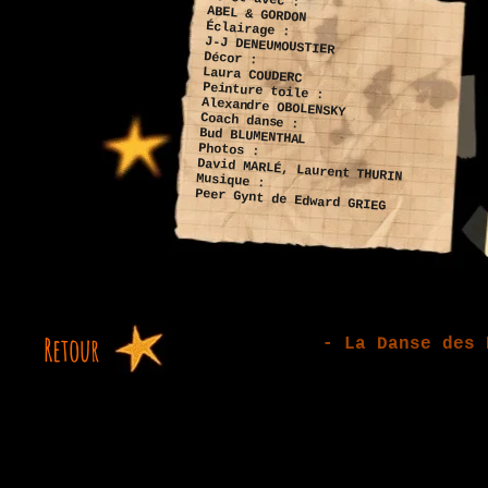
ABEL & GORDON
Éclairage :
J-J DENEUMOUSTIER
Décor :
Laura COUDERC
Peinture toile :
Alexandre OBOLENSKY
Coach danse :
Bud BLUMENTHAL
Photos :
David MARLÉ, Laurent THURIN
Musique :
Peer Gynt de Edward GRIEG
Retour
Retour
- La Danse des 