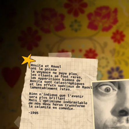
Rosita et Raoul
ont la poisse :
la voyance ne paye plus,
les clients se font rares,
les apparitions bidons de
Rosita sont catastrophiques
et les effets spéciaux de Raoul lamentablement ratés.
Rien n'indique que l'avenir
sera plus brillant...
Mais l'optimisme inébranlable
de nos deux héros transforme
la calamité en comédie.
-1995